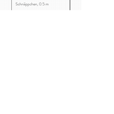
Schnäppchen, 0.5 m
Mag. Catharina-Maria Freuis
Maurer Lange Gasse 59/1, 1230 Wien
0650 8705458
kontakt@kirschenessen.at
Home
Stoffe
Kinderkleidung
Kontakt