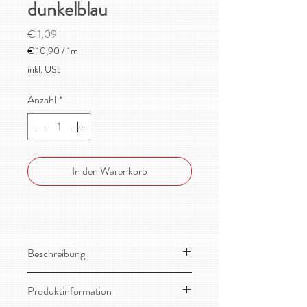
dunkelblau
Preis
€ 1,09
€ 10,90
/
1m
€ 10,90
inkl. USt
pro
1
Anzahl
*
Meter
In den Warenkorb
Beschreibung
Stabiles, weiches Bündchen als
Produktinformation
Schlauchware.