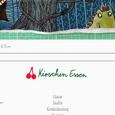
 0.5 m
Schnellansicht
Home
ien
Stoffe
Kinderkleidung
Kontakt