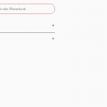
In den Warenkorb
Bio-Sommersweat aus Schweden!
aumwolle, 4% Elasthan
cm
S