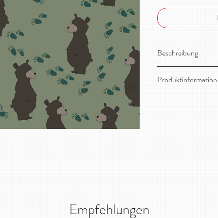
Beschreibung
Toller, dehnbarer 
Produktinformation
Material:
96% Bio-B
Stoffbreite:
ca. 165
Gewicht / qm:
250g
Zertifizierung:
GOT
Pflege:
Feinwäsche
Empfehlungen