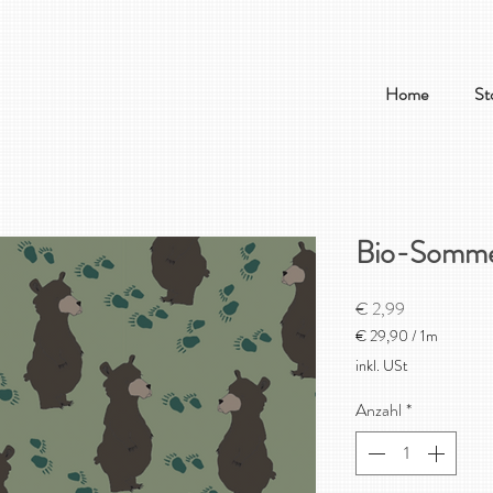
Home
St
Bio-Somme
Preis
€ 2,99
€ 29,90
/
1m
€ 29,90
inkl. USt
pro
1
Anzahl
*
Meter