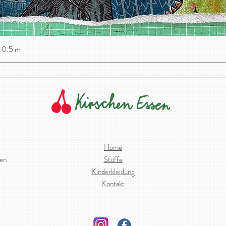
 0.5 m
Schnellansicht
Home
ien
Stoffe
Kinderkleidung
Kontakt