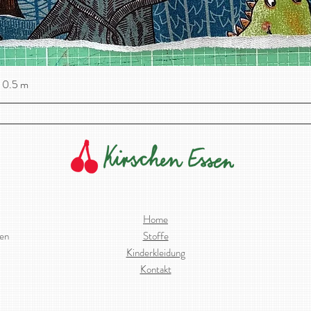
 0.5 m
Schnellansicht
Home
ien
Stoffe
Kinderkleidung
Kontakt