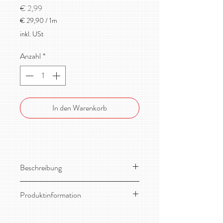
Preis
€ 2,99
€ 29,90
/
1m
€ 29,90
inkl. USt
pro
1
Anzahl
*
Meter
In den Warenkorb
Beschreibung
Wunderschöner, kuschelweicher
Produktinformation
Albstoffe Bio Teddy Plüsch aus
deutscher Produktion mit 100% Bio
Material: 100% Bio-Baumwolle
Baumwolle aus kontrolliert