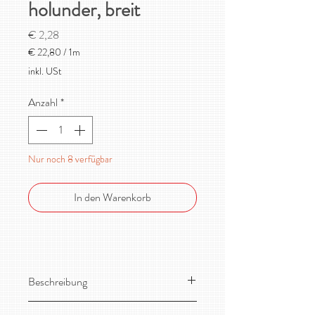
holunder, breit
Preis
€ 2,28
€ 22,80
/
1m
€ 22,80
inkl. USt
pro
1
Anzahl
*
Meter
Nur noch 8 verfügbar
In den Warenkorb
Beschreibung
Besonders breites, formstabiles und