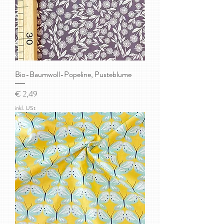
Bio-Baumwoll-Popeline, Pusteblume
Preis
€ 2,49
inkl. USt