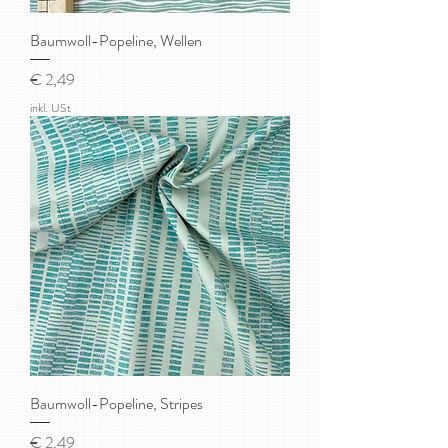
Baumwoll-Popeline, Wellen
Preis
€ 2,49
inkl. USt
Baumwoll-Popeline, Stripes
Preis
€ 2,49