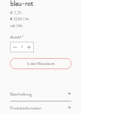
blau-rot
Preis
€ 2,25
€ 22,50
/
1m
€ 22,50
inkl. USt
pro
1
Anzahl
*
Meter
In den Warenkorb
Beschreibung
Toller, dehnbarer Bio-Jersey von
Produktinformation
Lillestoff!