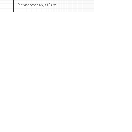
Schnäppchen, 0.5 m
Mag. Catharina-Maria Freuis
Maurer Lange Gasse 59/1, 1230 Wien
0650 8705458
kontakt@kirschenessen.at
Home
Stoffe
Kinderkleidung
Kontakt