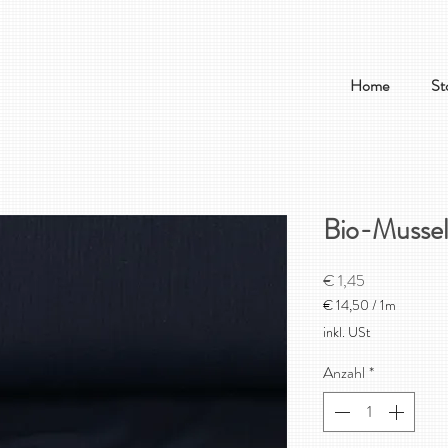
Home
St
Bio-Mussel
Preis
€ 1,45
€ 14,50
/
1m
€ 14,50
inkl. USt
pro
1
Anzahl
*
Meter