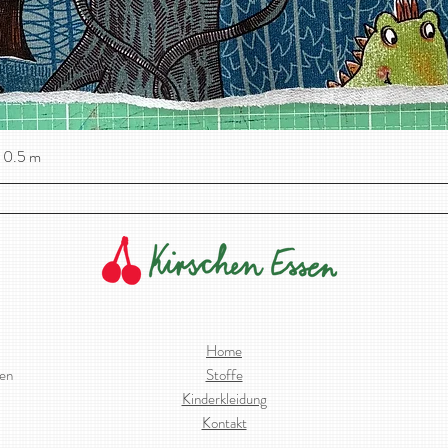
 0.5 m
Schnellansicht
Home
ien
Stoffe
Kinderkleidung
Kontakt