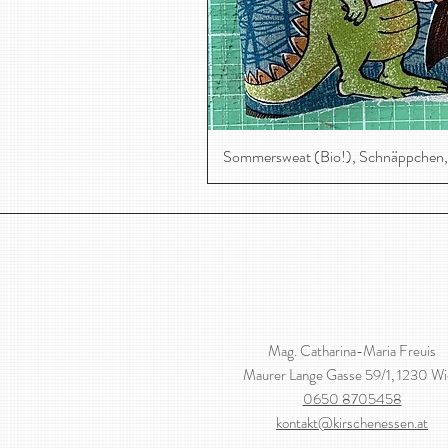
Sommersweat (Bio!), Schnäppchen,
Mag. Catharina-Maria Freuis
Maurer Lange Gasse 59/1, 1230 W
0650 8705458
kontakt@kirschenessen.at