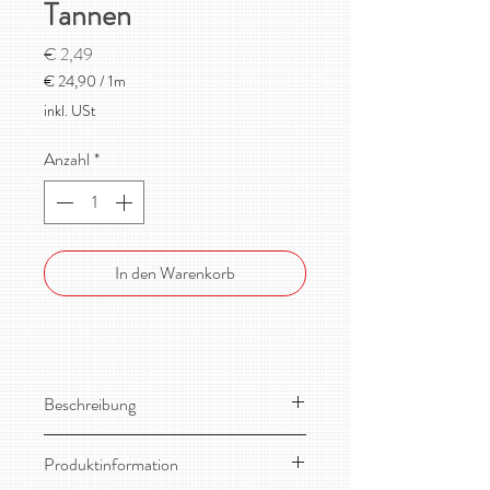
Tannen
Preis
€ 2,49
€ 24,90
/
1m
€ 24,90
inkl. USt
pro
1
Anzahl
*
Meter
In den Warenkorb
Beschreibung
Toller Bio-Jersey gerippt, super weich,
Produktinformation
keine Schlauchware, toll für anliegende