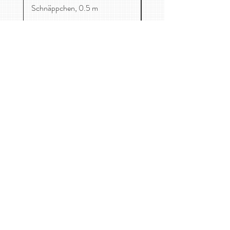
Schnäppchen, 0.5 m
Mag. Catharina-Maria Freuis
Maurer Lange Gasse 59/1, 1230 Wien
0650 8705458
kontakt@kirschenessen.at
Home
Stoffe
Kinderkleidung
Kontakt