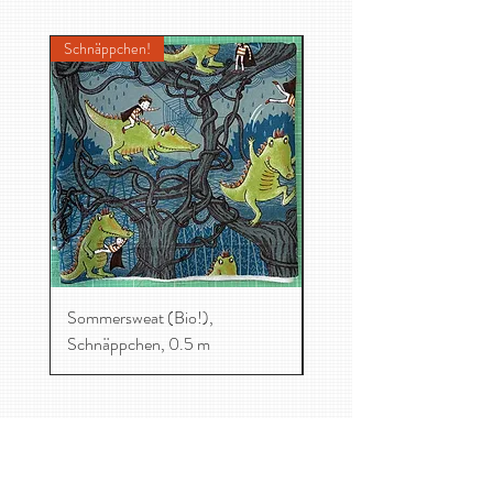
Schnäppchen!
Sommersweat (Bio!),
Jacquard, Dreiecken
Schnäppchen, 0.5 m