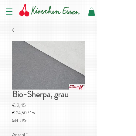
Bio-Sherpa, grau
Preis
€ 2,45
€ 24,50
/
1m
€ 24,50
inkl. USt
pro
1
Anzahl
*
Meter