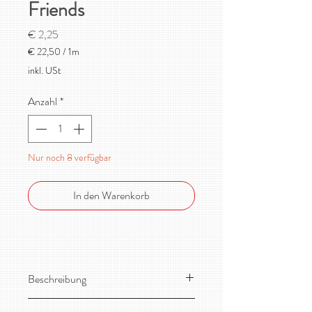
Friends
Preis
€ 2,25
€ 22,50
/
1m
€ 22,50
inkl. USt
pro
1
Anzahl
*
Meter
Nur noch 8 verfügbar
In den Warenkorb
Beschreibung
Leichter, sehr dehnbarer Designer-