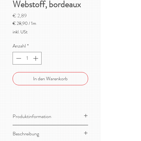
Webstoff, bordeaux
Preis
€ 2,89
€ 28,90
/
1m
€ 28,90
inkl. USt
pro
1
Anzahl
*
Meter
In den Warenkorb
Produktinformation
Material: 72% TENCEL Lyocell, 28%
Beschreibung
Leinen