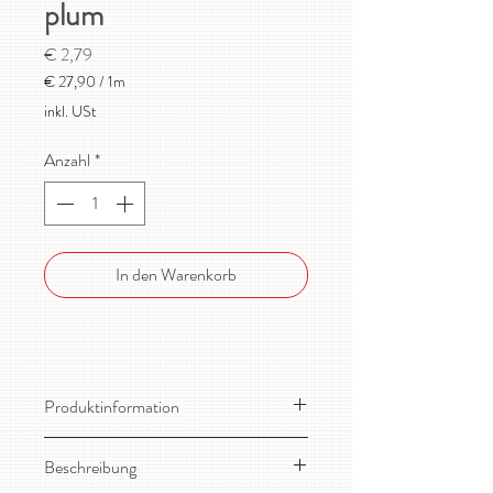
plum
Preis
€ 2,79
€ 27,90
/
1m
€ 27,90
inkl. USt
pro
1
Anzahl
*
Meter
In den Warenkorb
Produktinformation
Material: 95% Bio-Baumwolle, 5%
Beschreibung
Elasthan