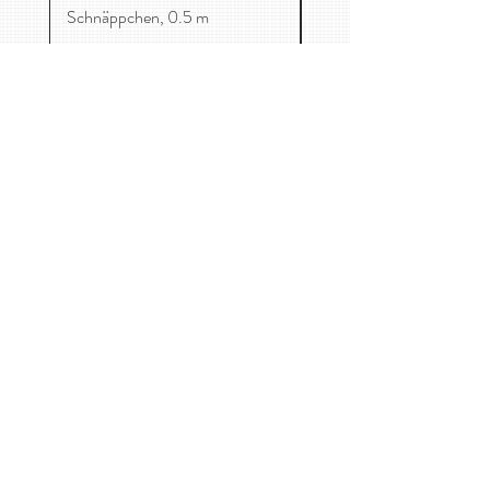
Schnäppchen, 0.5 m
Mag. Catharina-Maria Freuis
Maurer Lange Gasse 59/1, 1230 Wien
0650 8705458
kontakt@kirschenessen.at
Home
Stoffe
Kinderkleidung
Kontakt