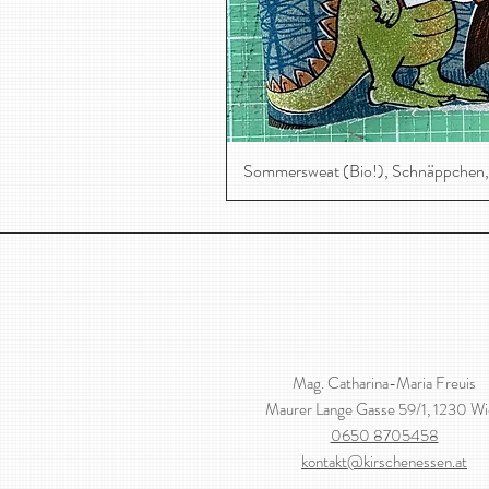
Sommersweat (Bio!), Schnäppchen,
Mag. Catharina-Maria Freuis
Maurer Lange Gasse 59/1, 1230 W
0650 8705458
kontakt@kirschenessen.at