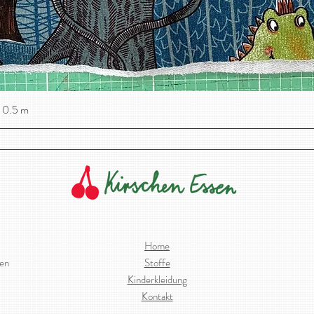
 0.5 m
Schnellansicht
Home
ien
Stoffe
Kinderkleidung
Kontakt