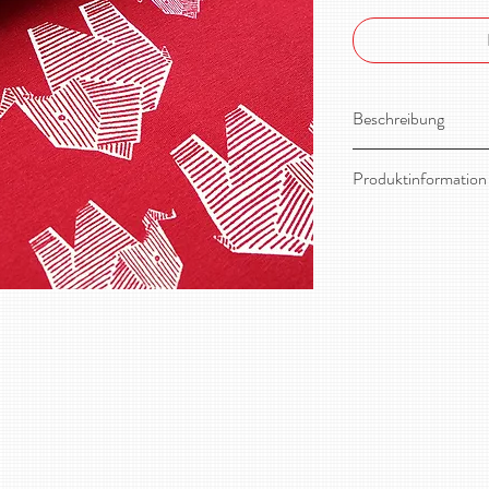
Beschreibung
Toller, dehnbarer Bi
Produktinformation
Material:
95% Bio-B
Stoffbreite:
ca. 165
Gewicht / qm:
210g
Pflege:
Feinwäsche