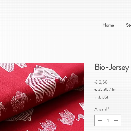
Home
St
Bio-Jersey
Preis
€ 2,58
€ 25,80
/
1m
€ 25,80
inkl. USt
pro
1
Anzahl
*
Meter