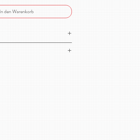
In den Warenkorb
o-Jersey von Stoffonkel!
aumwolle, 5% Elasthan
cm