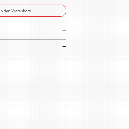
In den Warenkorb
io-Jersey aus Schweden!
aumwolle, 5% Elasthan
cm
S