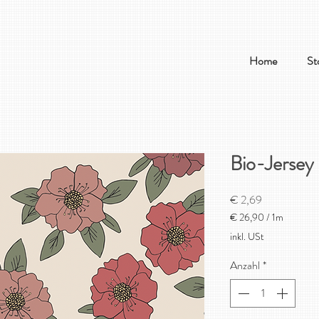
Home
St
Bio-Jersey 
Preis
€ 2,69
€ 26,90
/
1m
€ 26,90
inkl. USt
pro
1
Anzahl
*
Meter