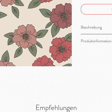
Beschreibung
Toller, dehnbarer B
Produktinformation
Material:
95% Bio-B
Stoffbreite:
ca. 165
Gewicht / qm:
200g
Zertifizierung:
GOT
Pflege:
Feinwäsche
Empfehlungen