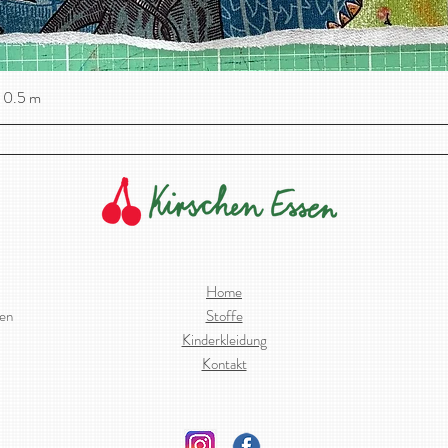
 0.5 m
Schnellansicht
Home
ien
Stoffe
Kinderkleidung
Kontakt