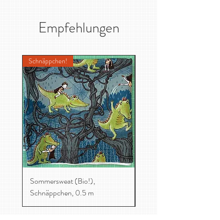
Gewicht / qm:
200g
Zertifizierung:
GOTS
Empfehlungen
Pflege:
Feinwäsche
Schnäppchen!
Sommersweat (Bio!),
Jacquard, Dreiecken
Schnäppchen, 0.5 m