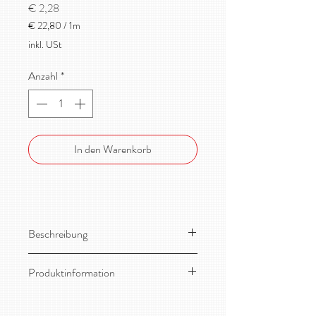
Preis
€ 2,28
€ 22,80
/
1m
€ 22,80
inkl. USt
pro
1
Anzahl
*
Meter
In den Warenkorb
Beschreibung
Toller, dehnbarer Bio-Jersey von
Produktinformation
Stoffonkel!
Material:
95% Bio-Baumwolle, 5%