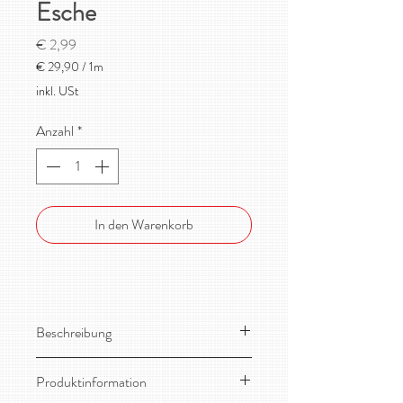
Esche
Preis
€ 2,99
€ 29,90
/
1m
€ 29,90
inkl. USt
pro
1
Anzahl
*
Meter
In den Warenkorb
Beschreibung
Wunderschöner, dehnbarer, sehr
Produktinformation
weicher Bio-Sommersweat von