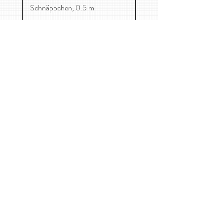
Schnäppchen, 0.5 m
Mag. Catharina-Maria Freuis
Maurer Lange Gasse 59/1, 1230 Wien
0650 8705458
kontakt@kirschenessen.at
Home
Stoffe
Kinderkleidung
Kontakt