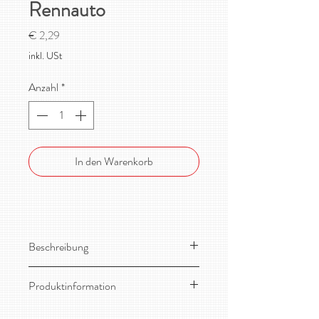
Rennauto
Preis
€ 2,29
inkl. USt
Anzahl
*
In den Warenkorb
Beschreibung
Toller, leicht dehnbarer Bio-
Produktinformation
Sommersweat von Lillestoff!
Material:
95% Bio-Baumwolle, 5%