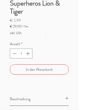
Superheros Lion &
Tiger
Preis
€ 2,99
€ 29,90
/
1m
€ 29,90
inkl. USt
pro
1
Anzahl
*
Meter
In den Warenkorb
Beschreibung
Wunderschöner, weicher, dehnbarer