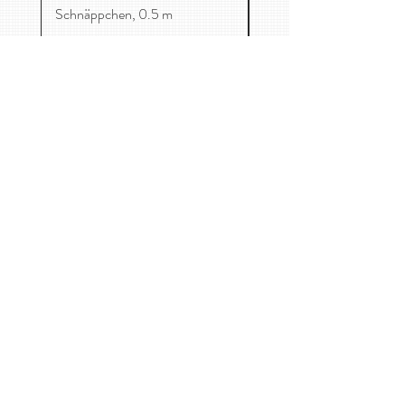
Schnäppchen, 0.5 m
Mag. Catharina-Maria Freuis
Maurer Lange Gasse 59/1, 1230 Wien
0650 8705458
kontakt@kirschenessen.at
Home
Stoffe
Kinderkleidung
Kontakt