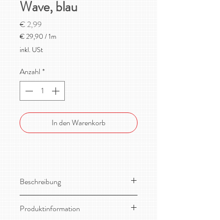
Wave, blau
Preis
€ 2,99
€ 29,90
/
1m
€ 29,90
inkl. USt
pro
1
Anzahl
*
Meter
In den Warenkorb
Beschreibung
Wunderschöner, dehnbarer, sehr
Produktinformation
weicher Bio-Sommersweat von