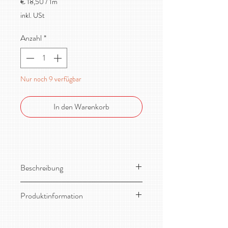
€ 18,50
/
1m
€ 18,50
inkl. USt
pro
1
Anzahl
*
Meter
Nur noch 9 verfügbar
In den Warenkorb
Beschreibung
Toller, dehnbarer Baumwoll-Jersey!
Produktinformation
Material:
95% Bio-Baumwolle, 5%
Elasthan