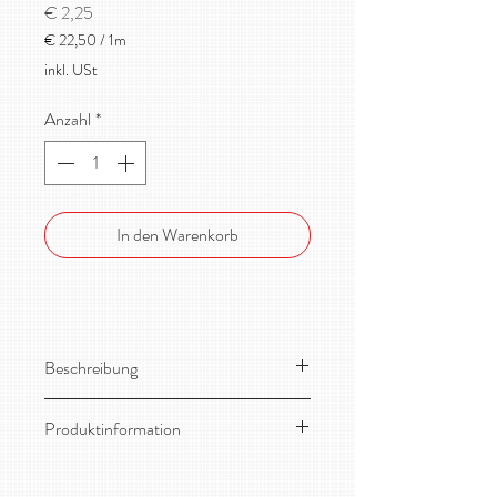
Preis
€ 2,25
€ 22,50
/
1m
€ 22,50
inkl. USt
pro
1
Anzahl
*
Meter
In den Warenkorb
Beschreibung
Toller, dehnbarer, fließend fallender
Produktinformation
Modaljersey von Lillestoff!
Material:
95% Modal, 5% Elasthan