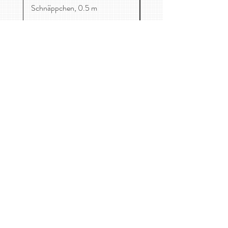
Schnäppchen, 0.5 m
Mag. Catharina-Maria Freuis
Maurer Lange Gasse 59/1, 1230 Wien
0650 8705458
kontakt@kirschenessen.at
Home
Stoffe
Kinderkleidung
Kontakt