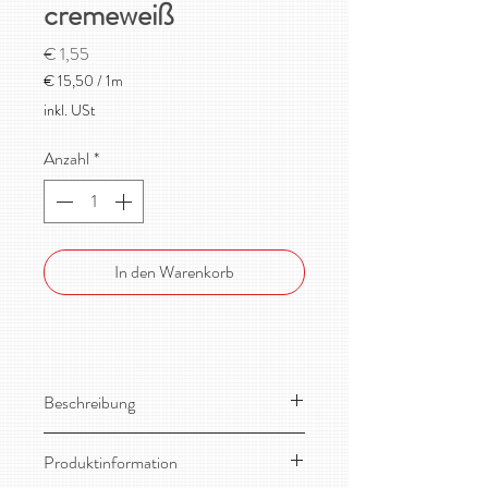
cremeweiß
Preis
€ 1,55
€ 15,50
/
1m
€ 15,50
inkl. USt
pro
1
Anzahl
*
Meter
In den Warenkorb
Beschreibung
Dieser Baumwoll-Musselin, auch
Produktinformation
Double Gauze genannt, ist ein