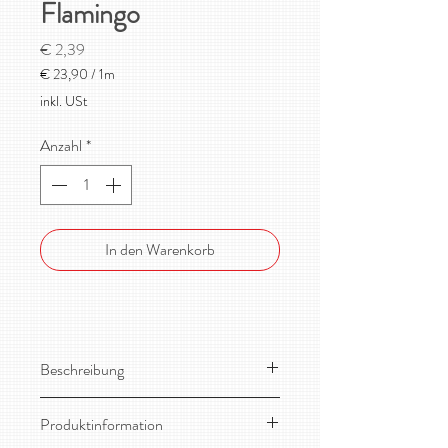
Flamingo
Preis
€ 2,39
€ 23,90
/
1m
€ 23,90
inkl. USt
pro
1
Anzahl
*
Meter
In den Warenkorb
Beschreibung
Toller, leicht dehnbarer Designer-
Produktinformation
Sommersweat mit glitzernden Kreuzen!