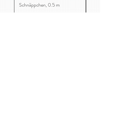
Schnäppchen, 0.5 m
Mag. Catharina-Maria Freuis
Maurer Lange Gasse 59/1, 1230 Wien
0650 8705458
kontakt@kirschenessen.at
Home
Stoffe
Kinderkleidung
Kontakt