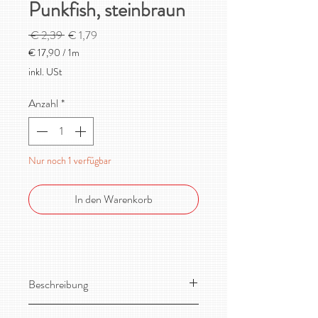
Punkfish, steinbraun
Standardpreis
Sale-
 € 2,39 
€ 1,79
Preis
€ 17,90
/
1m
€ 17,90
inkl. USt
pro
1
Anzahl
*
Meter
Nur noch 1 verfügbar
In den Warenkorb
Beschreibung
Toller, dehnbarer Sommersweat /